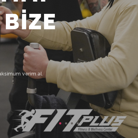
IMI.
yer yok, tek yapman gereken ilk adımı atmak.