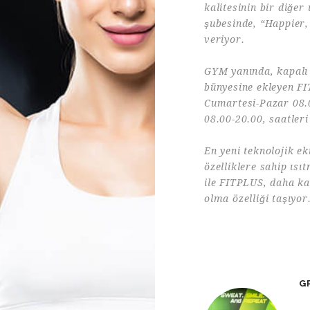
kalitesinin bir diğer
şubesinde, “Happier,
veriyor.
GYM yanında, kapalı
bünyesine ekleyen FI
Cumartesi-Pazar 08.0
08.00-20.00, saatleri
En yeni teknolojik e
özelliklere sahip ıs
ile FITPLUS, daha kal
olma özelliği taşıyor
G