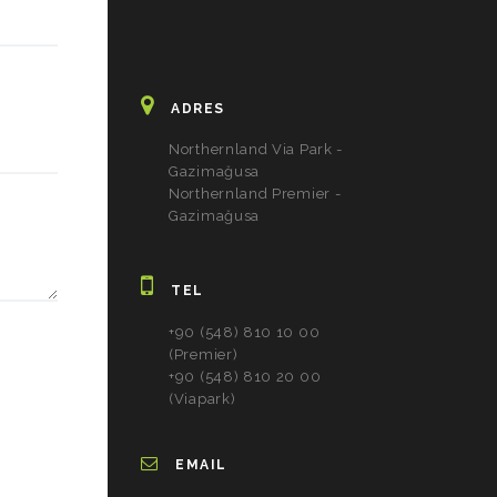
ADRES
Northernland Via Park -
Gazimağusa
Northernland Premier -
Gazimağusa
TEL
+90 (548) 810 10 00
(Premier)
+90 (548) 810 20 00
(Viapark)
EMAIL