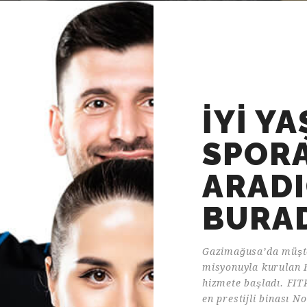
İYİ Y
SPORA
ARADI
BURA
Gazimağusa’da müşte
misyonuyla kurulan 
hizmete başladı. FIT
en prestijli binası