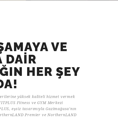
AŞAMAYA VE
 DAİR
ĞIN HER ŞEY
DA!
rilerine yüksek kaliteli hizmet vermek
FITPLUS Fitness ve GYM Merkezi
PLUS, eşsiz tasarımıyla Gazimağusa’nın
 NorthernLAND Premier ve NorthernLAND