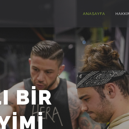
ANASAYFA
HAKKI
T YAŞAMIN İ