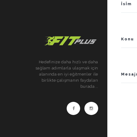
Hedefinize daha hızlı ve daha
sağlam adımlarla ulaşmak için
alanında en iyi eğitmenler ile
birlikte çalışmanın faydaları
burada...