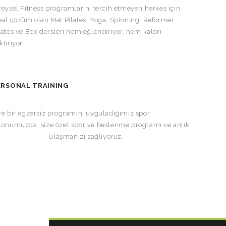
reysel Fitness programlarını tercih etmeyen herkes için
eal çözüm olan Mat Pilates, Yoga, Spinning, Reformer
lates ve Box dersleri hem eğlendiriyor, hem kalori
ktırıyor.
ERSONAL TRAINING
re bir egzersiz programını uyguladığımız spor
lonumuzda, size özel spor ve beslenme programı ve anlık
kip ile başarıya ulaşmanızı sağlıyoruz.