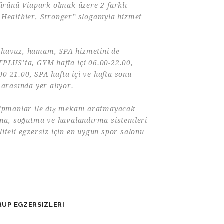
 ürünü Viapark olmak üzere 2 farklı
 Healthier, Stronger” sloganıyla hizmet
 havuz, hamam, SPA hizmetini de
TPLUS’ta, GYM hafta içi 06.00-22.00,
0-21.00, SPA hafta içi ve hafta sonu
 arasında yer alıyor.
kipmanlar ile dış mekanı aratmayacak
ıtma, soğutma ve havalandırma sistemleri
iteli egzersiz için en uygun spor salonu
.
RUP EGZERSIZLERI